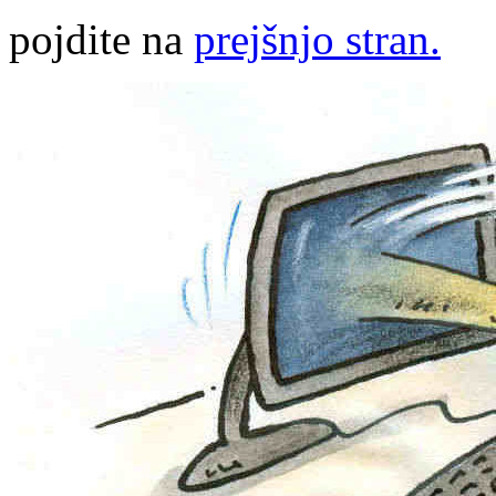
pojdite na
prejšnjo stran.