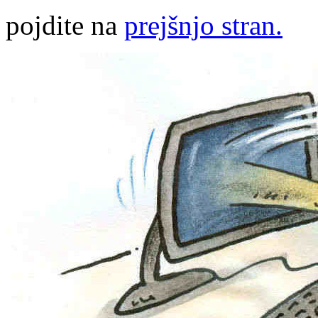
pojdite na
prejšnjo stran.