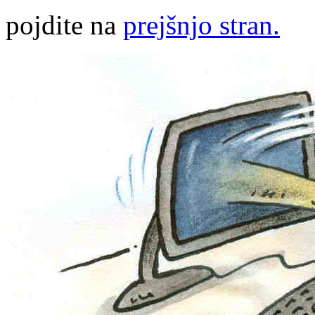
pojdite na
prejšnjo stran.