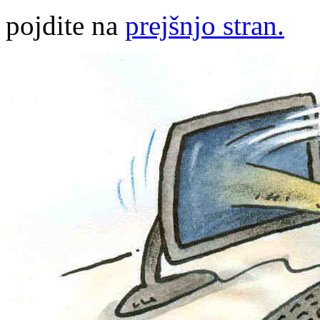
pojdite na
prejšnjo stran.