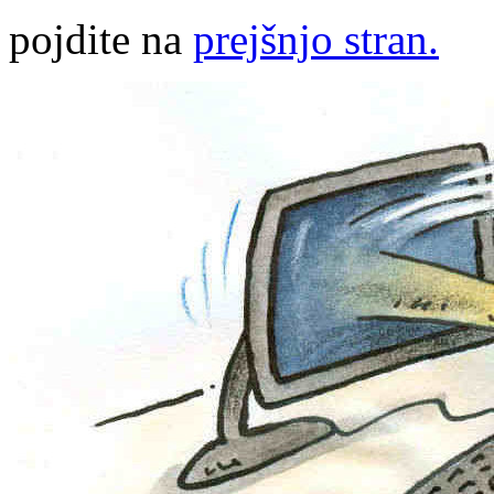
pojdite na
prejšnjo stran.