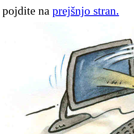
pojdite na
prejšnjo stran.