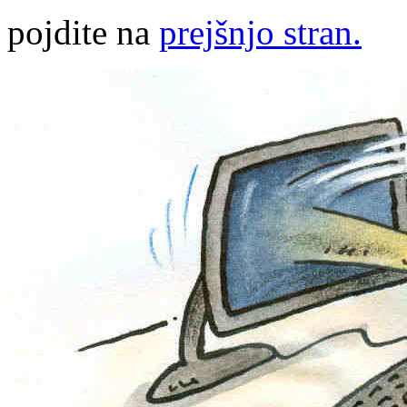
pojdite na
prejšnjo stran.