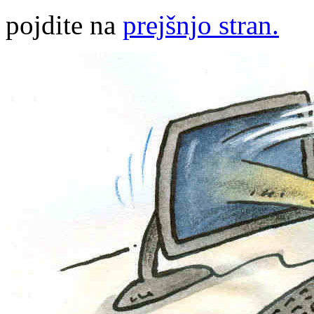
pojdite na
prejšnjo stran.