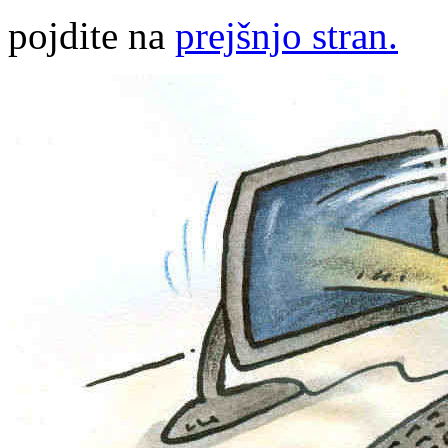
pojdite na
prejšnjo stran.