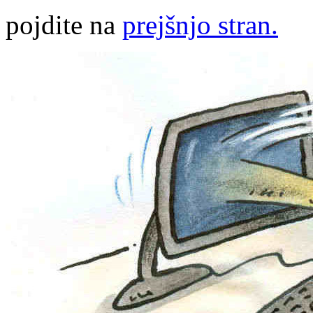
pojdite na
prejšnjo stran.