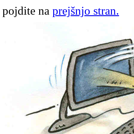
pojdite na
prejšnjo stran.