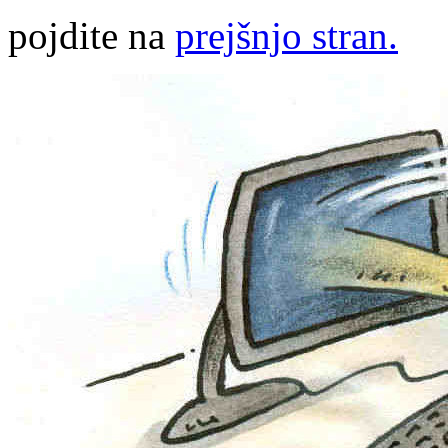
pojdite na
prejšnjo stran.