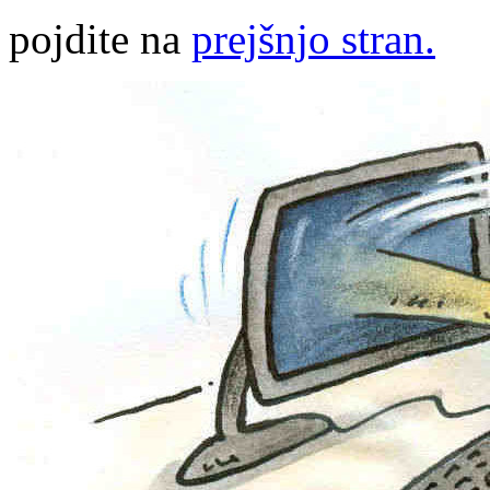
pojdite na
prejšnjo stran.