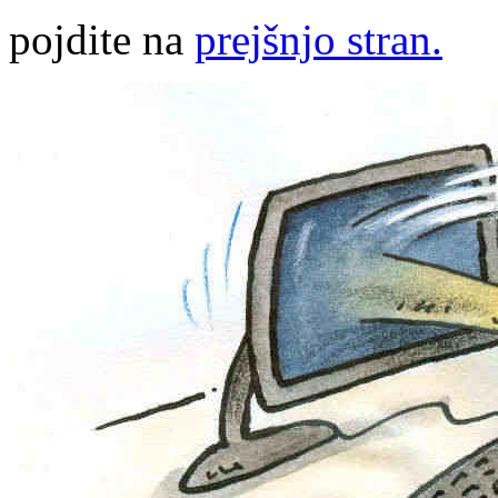
pojdite na
prejšnjo stran.