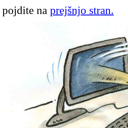
pojdite na
prejšnjo stran.