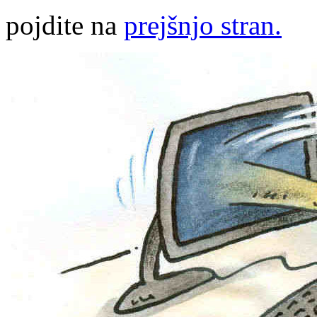
pojdite na
prejšnjo stran.