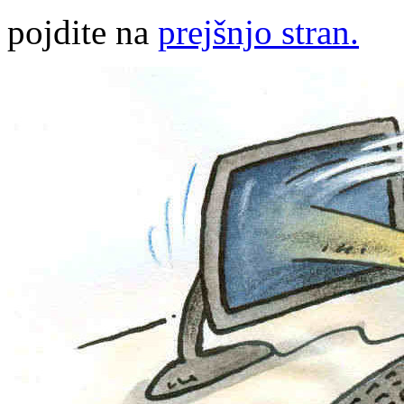
pojdite na
prejšnjo stran.