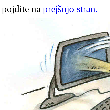
pojdite na
prejšnjo stran.