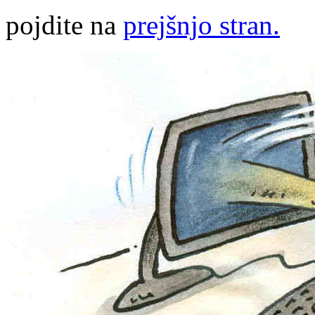
pojdite na
prejšnjo stran.