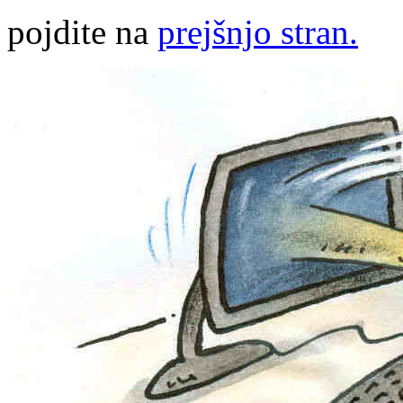
pojdite na
prejšnjo stran.