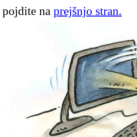
pojdite na
prejšnjo stran.