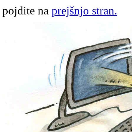
pojdite na
prejšnjo stran.