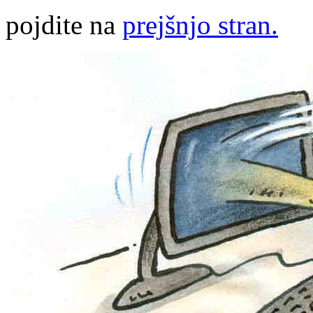
pojdite na
prejšnjo stran.