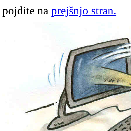
pojdite na
prejšnjo stran.