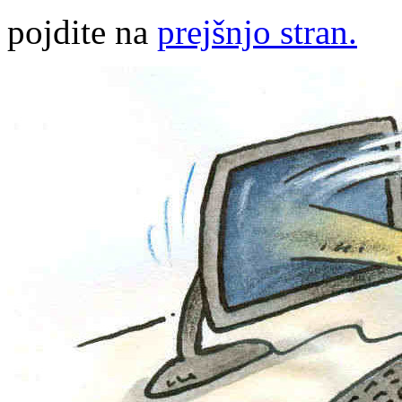
pojdite na
prejšnjo stran.