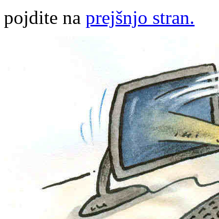
pojdite na
prejšnjo stran.