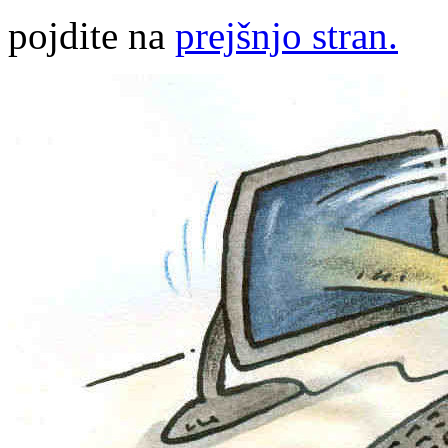
pojdite na
prejšnjo stran.