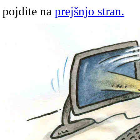
pojdite na
prejšnjo stran.