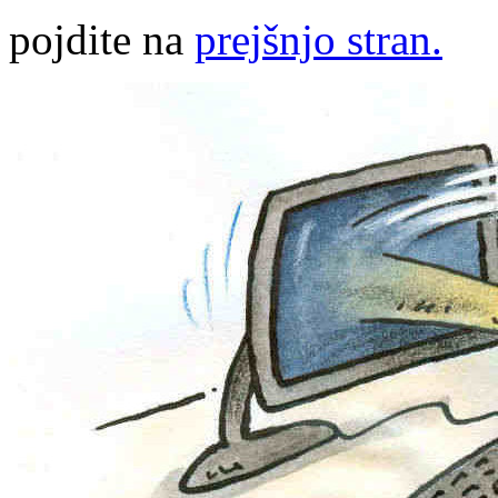
pojdite na
prejšnjo stran.