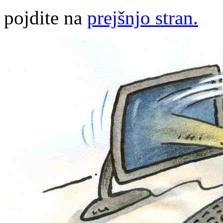
pojdite na
prejšnjo stran.