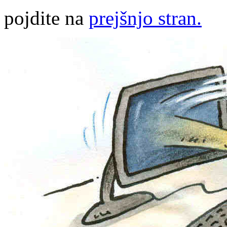
pojdite na
prejšnjo stran.