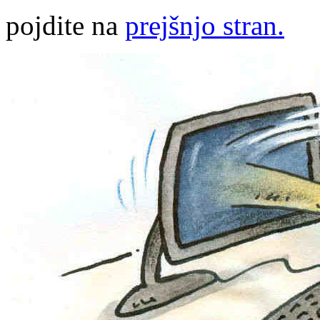
pojdite na
prejšnjo stran.