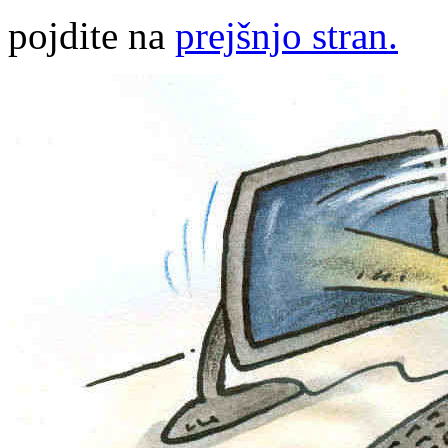
pojdite na
prejšnjo stran.