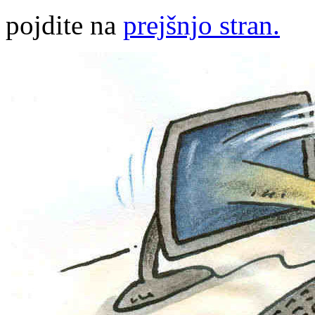
pojdite na
prejšnjo stran.