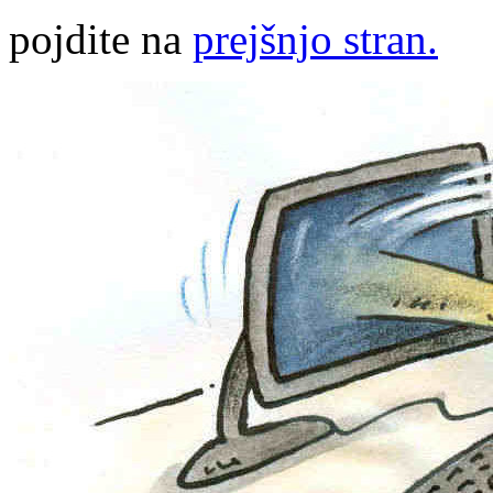
pojdite na
prejšnjo stran.