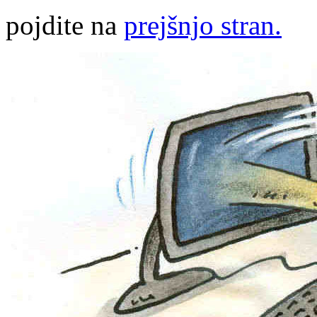
pojdite na
prejšnjo stran.