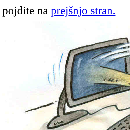
pojdite na
prejšnjo stran.